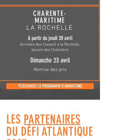
CHARENTE-
MARITIME
LA ROCHELLE
A partir du jeudi 20 avril
Arrivées des Class40 à la Rochelle
,
bassin des C
halutiers
Dimanche 23 avril
Remise des prix
TÉLÉCHARGEZ LE PROGRAMME D'ANIMATIONS
LES
PARTENAIRES
DU DÉFI ATLANTIQUE