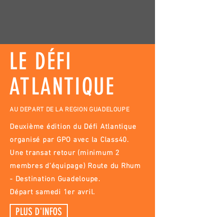
LE DÉFI
ATLANTIQUE
AU DEPART DE LA REGION GUADELOUPE
Deuxième édition du Défi Atlantique
organisé par GPO avec la Class40.
Une transat retour (minimum 2
membres d'équipage) Route du Rhum
- Destination Guadeloupe.
Départ samedi 1er avril.
PLUS D'INFOS