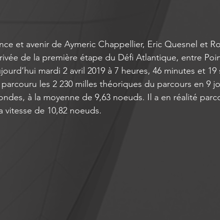
nce et avenir de Aymeric Chappellier, Eric Quesnel et R
arrivée de la première étape du Défi Atlantique, entre Poin
jourd’hui mardi 2 avril 2019 à 7 heures, 46 minutes et 1
 a parcouru les 2 230 milles théoriques du parcours en 9 jo
ondes, à la moyenne de 9,63 noeuds. Il a en réalité parc
 la vitesse de 10,82 noeuds.