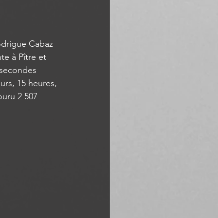
odrigue Cabaz 
te à Pître et 
9 secondes 
urs, 15 heures, 
ouru 2 507 