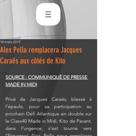
18 mars 2019
Alex Pella remplacera Jacques
Caraës aux côtés de Kito
SOURCE : COMMUNIQUÉ DE PRESSE 
MADE IN MIDI
Privé de Jacques Caraës, blessé à 
l’épaule, pour sa participation au 
prochain Défi Atlantique en double sur 
le Class40 Made in Midi, Kito de Pavant, 
dans l’urgence, s’est tourné vers 
l’Espagnol Alex Pella pour remplacer 