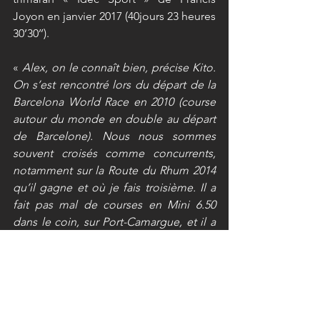
Joyon en janvier 2017 (40jours 23 heures 
30’30’’).
« 
Alex, on le connaît bien, précise Kito. 
On s’est rencontré lors du départ de la 
Barcelona World Race en 2010 (course 
autour du monde en double au départ 
de Barcelone). Nous nous sommes 
souvent croisés comme concurrents, 
notamment sur la Route du Rhum 2014 
qu’il gagne et où je fais troisième. Il a 
fait pas mal de courses en Mini 6.50 
dans le coin, sur Port-Camargue, et il a 
navigué avec nous sur les 60 pieds « 
Groupe Bel » et « Bastide Otio », il était 
d’ailleurs mon remplaçant sur le 
Vendée Globe 2016 (ndlr : tout 
concurrent du Vendée Globe a la 