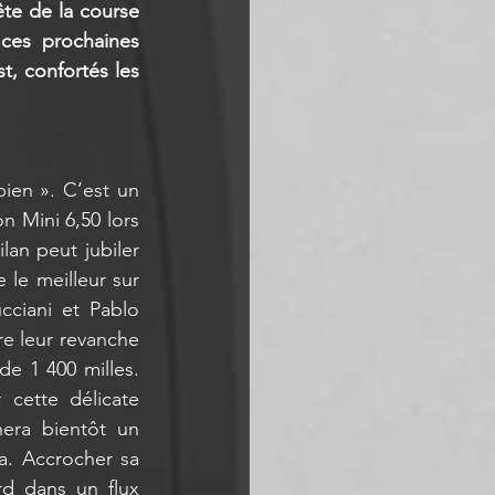
te de la course 
ces prochaines 
, confortés les 
bien ». C’est un 
n Mini 6,50 lors 
an peut jubiler 
 le meilleur sur 
ciani et Pablo 
e leur revanche 
e 1 400 milles. 
cette délicate 
era bientôt un 
. Accrocher sa 
 dans un flux 