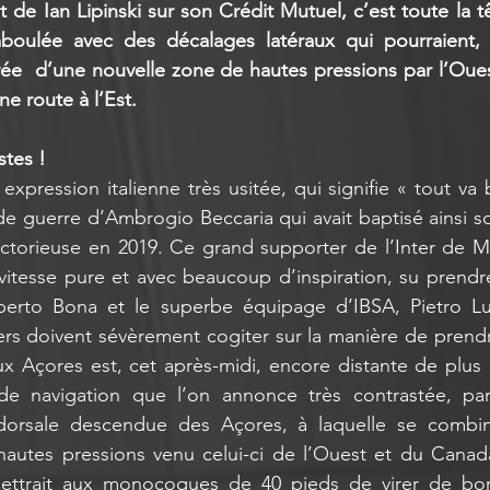
 de Ian Lipinski sur son Crédit Mutuel, c’est toute la tê
boulée avec des décalages latéraux qui pourraient, 
ivée  d’une nouvelle zone de hautes pressions par l’Ouest
ne route à l’Est.
stes !
xpression italienne très usitée, qui signifie « tout va 
de guerre d’Ambrogio Beccaria qui avait baptisé ainsi so
ictorieuse en 2019. Ce grand supporter de l’Inter de Mil
 vitesse pure et avec beaucoup d’inspiration, su prendre
erto Bona et le superbe équipage d’IBSA, Pietro Luc
rs doivent sévèrement cogiter sur la manière de prendr
aux Açores est, cet après-midi, encore distante de plus d
e navigation que l’on annonce très contrastée, par 
dorsale descendue des Açores, à laquelle se combin
autes pressions venu celui-ci de l’Ouest et du Canada
ttrait aux monocoques de 40 pieds de virer de bord