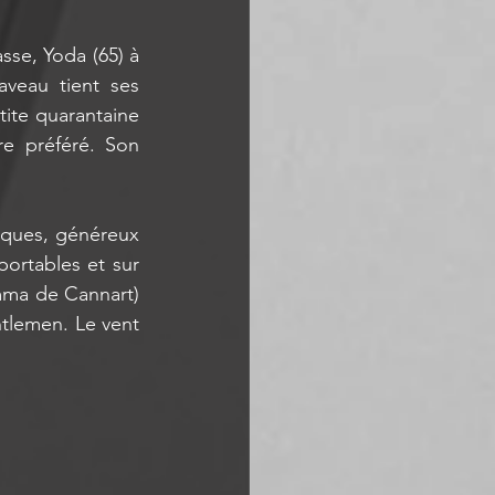
sse, Yoda (65) à 
veau tient ses 
ite quarantaine 
e préféré. Son 
iques, généreux 
portables et sur 
mma de Cannart) 
tlemen. Le vent 