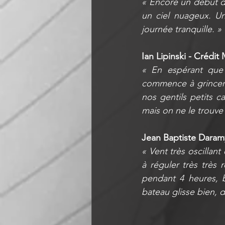
« Encore un début de
un ciel nuageux. Un
journée tranquille. »
Ian Lipinski - Crédit
« En espérant que 
commence à grincer 
nos gentils petits 
mais on ne le trouve 
Jean Baptiste Daramy
« Vent très oscillant
à réguler très très 
pendant 4 heures, b
bateau glisse bien, 