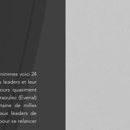
minimes voici 24 
leaders et leur 
ours quasiment 
oulec (Everial) 
aine de milles 
aux leaders de 
our se relancer 