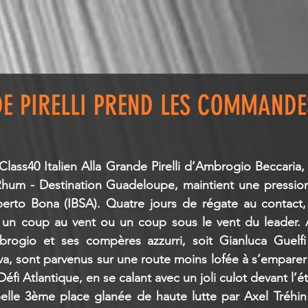
E PIRELLI PREND LES COMMANDE
Class40 Italien Alla Grande Pirelli d’Ambrogio Beccaria,
hum - Destination Guadeloupe, maintient une pression 
erto Bona (IBSA). Quatre jours de régate au contact, 
 un coup au vent ou un coup sous le vent du leader. A 
mbrogio et ses compères azzurri, soit Gianluca Guelfi 
va, sont parvenus sur une route moins lofée à s’emparer 
 Atlantique, en se calant avec un joli culot devant l’ét
belle 3ème place glanée de haute lutte par Axel Tréhin