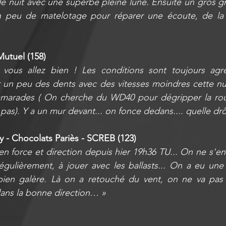
 nuit avec une superbe pleine lune. Ensuite un gros gra
 peu de matelotage pour réparer une écoute, de la l
 Mutuel (158)
vous allez bien ! Les conditions sont toujours agré
un peu des dents avec des vitesses moindres cette nuit
camarades ( On cherche du WD40 pour dégripper la roue 
pas). Y a un mur devant... on fonce dedans.... quelle drô
 - Chocolats Pariès - SCREB (123)
 en force et direction depuis hier 19h36 TU... On ne s'e
régulièrement, à jouer avec les ballasts... On a eu une
ien galère. Là on a retouché du vent, on ne va pas s
dans la bonne direction… »