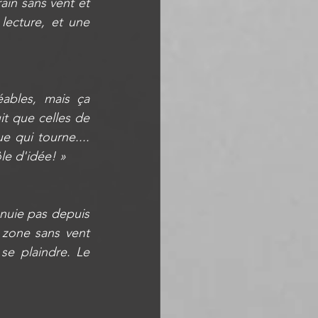
in sans vent et 
ecture, et une 
ables, mais ça 
 que celles de 
qui tourne.... 
le d'idée! »
nnuie pas depuis 
 zone sans vent 
e plaindre. Le 