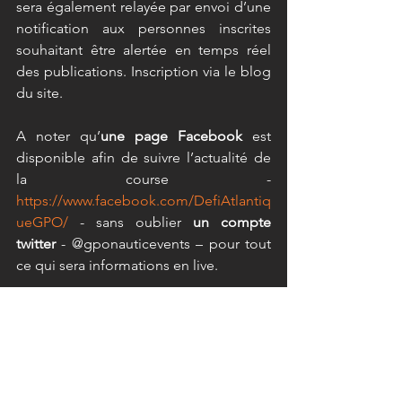
sera également relayée par envoi d’une 
notification aux personnes inscrites 
souhaitant être alertée en temps réel 
des publications. Inscription via le blog 
du site.
A noter qu’
une page Facebook
 est 
disponible afin de suivre l’actualité de 
la course - 
https://www.facebook.com/DefiAtlantiq
ueGPO/
 - sans oublier 
un compte 
twitter
 - @gponauticevents – pour tout 
ce qui sera informations en live.
DES PARTENAIRES RÉUNIS AUTOUR 
DU DÉFI ATLANTIQUE GUADELOUPE 
> HORTA > LA ROCHELLE
Plusieurs partenaires ont répondu 
présents autour de cette première 