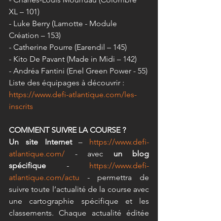
XL – 101)
- Luke Berry (Lamotte - Module 
Création – 153)
- Catherine Pourre (Earendil – 145)
- Kito De Pavant (Made in Midi – 142)
- Andréa Fantini (Enel Green Power - 55)
Liste des équipages à découvrir : 
https://www.defi-atlantique.com/les-
inscrits
COMMENT SUIVRE LA COURSE ?
Un site Internet 
– 
https://www.defi-
atlantique.com/
 - avec 
un blog 
spécifique
 - 
https://www.defi-
atlantique.com/actu
 - permettra de 
suivre toute l’actualité de la course avec 
une cartographie spécifique et les 
classements. Chaque actualité éditée 