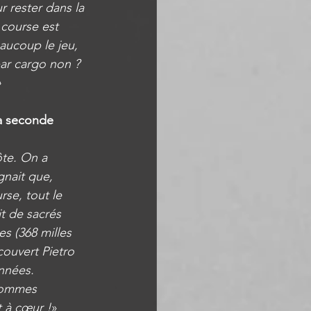
r rester dans la 
 course est 
aucoup le jeu, 
par cargo non ? 
»
la seconde 
ôte. On a 
gnait que, 
se, tout le 
t de sacrés 
s (368 milles 
couvert Pietro 
nnées. 
sommes 
 à cœur !
»