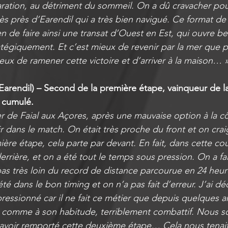
paration, au détriment du sommeil. On a dû cravacher pou
ès près d’Earendil qui a très bien navigué. Ce format de
n de faire ainsi une transat d’Ouest en Est, qui ouvre be
ratégiquement. Et c’est mieux de revenir par la mer que 
reux de ramener cette victoire et d’arriver à la maison… 
Earendil) – Second de la première étape, vainqueur de 
 cumulé.
r de Faial aux Açores, après une mauvaise option à la c
 dans le match. On était très proche du front et on crai
re étape, cela parte par devant. En fait, dans cette cour
rrière, et on a été tout le temps sous pression. On a fai
as très loin du record de distance parcourue en 24 heure
été dans le bon timing et on n’a pas fait d’erreur. J’ai dé
pressionné car il ne fait ce métier que depuis quelques a
 comme à son habitude, terriblement combattif. Nous 
’avoir remporté cette deuxième étape… Cela nous tenait