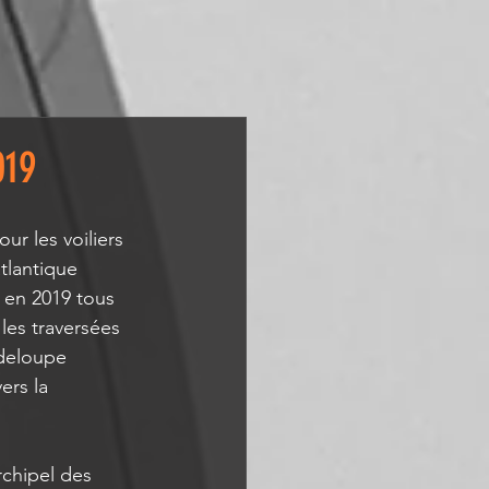
019
r les voiliers 
tlantique 
 en 2019 tous 
les traversées 
deloupe 
ers la 
rchipel des 