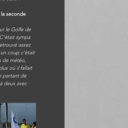
 la seconde 
ur le Golfe de 
C’était sympa 
retrouvé assez 
un coup c’était 
s de météo, 
 où il fallait 
n partant de 
 à deux avec 