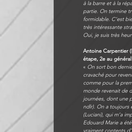
à la barre et à la ré
partie. On termine tr
formidable. C’est bie
très intéressante st
Oui, je suis très heu
Antoine Carpentier (
étape, 2e au général
« 
On sort bon dernie
cravaché pour revenir
comme pour la premiè
monde revenait de de
journées, dont une p
ndlr). On a toujours 
(Luciani), qui m’a im
Edouard Marie a été
vraiment contents d