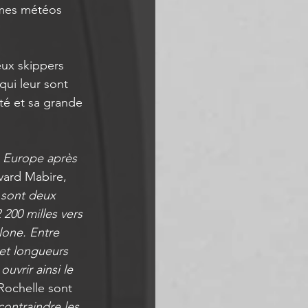
èmes météos 
eux skippers 
ui leur sont 
té et sa grande 
n Europe après 
lvard Mabire, 
 sont deux 
200 milles vers 
lone. Entre 
et longueurs 
uvrir ainsi le 
 Rochelle sont 
ontraindre les 