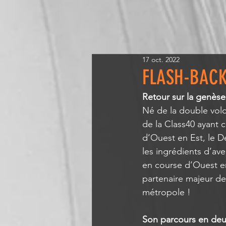
17 oct. 2022
FLASH-BACK
Retour sur la genèse
Né de la double volo
de la Class40 ayant c
d’Ouest en Est, le D
les ingrédients d’ave
en course d’Ouest e
partenaire majeur de 
métropole !
Son parcours en deu