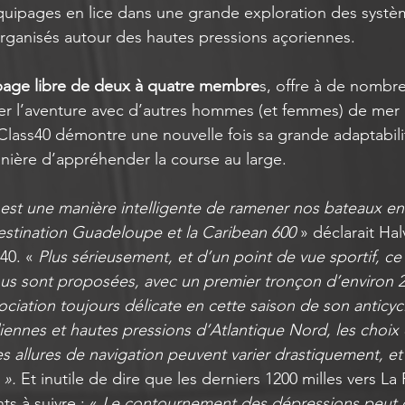
équipages en lice dans une grande exploration des syst
rganisés autour des hautes pressions açoriennes.
page libre de deux à quatre membre
s, offre à de nombr
er l’aventure avec d’autres hommes (et femmes) de mer q
a Class40 démontre une nouvelle fois sa grande adaptabili
nière d’appréhender la course au large.
 est une manière intelligente de ramener nos bateaux e
stination Guadeloupe et la Caribean 600 
» déclarait Ha
40. « 
Plus sérieusement, et d’un point de vue sportif, ce
us sont proposées, avec un premier tronçon d’environ 2 
ociation toujours délicate en cette saison de son anticyc
nnes et hautes pressions d’Atlantique Nord, les choix 
es allures de navigation peuvent varier drastiquement, et o
 ».
 Et inutile de dire que les derniers 1200 milles vers La
s à suivre : « 
Le contournement des dépressions peut c