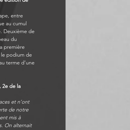
e édition de 
ape, entre 
ue au cumul 
e. Deuxième de 
peau du 
la première 
r le podium de 
 au terme d’une 
 2e de la 
aces et n’ont 
erte de notre 
ent mis à 
s. On alternait 