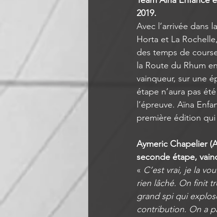
Team Aïna Enfance et
2019. 
Avec l’arrivée dans 
Horta et La Rochelle
des temps de course
la Route du Rhum en 
vainqueur, sur une ép
étape n’aura pas été
l’épreuve. Aïna Enfa
première édition qui
Aymeric Chapelier (A
seconde étape, vain
« 
C’est vrai, je la vo
rien lâché. On finit 
grand spi qui explos
contribution. On a pa