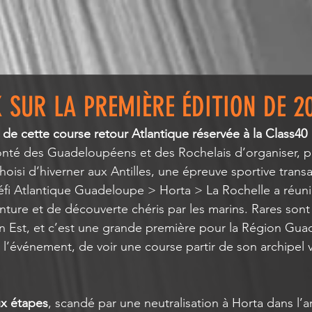
 SUR LA PREMIÈRE ÉDITION DE 2
 de cette course retour Atlantique réservée à la Class40
nté des Guadeloupéens et des Rochelais d’organiser, pou
hoisi d’hiverner aux Antilles, une épreuve sportive transa
éfi Atlantique Guadeloupe > Horta > La Rochelle a réuni
nture et de découverte chéris par les marins. Rares sont 
n Est, et c’est une grande première pour la Région Gua
l’événement, de voir une course partir de son archipel v
x étapes
, scandé par une neutralisation à Horta dans l’a