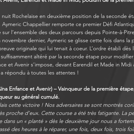
 Avenir, Earendil et Made in Midi, podium de la premièr
la nuit Rochelaise en deuxième position de la seconde ét
, Aymeric Chappellier remporte ce premier Défi Atlantiq
 sur l’ensemble des deux parcours depuis Pointe-à-Pitr
novembre dernier, Aymeric se glisse cette fois dans la 
reuve originale qui lui tenait à coeur. L’ordre établi dès 
 suffisamment altéré par la seconde étape pour modifie
nce et Avenir s’impose, devant Earendil et Made in Midi
 a répondu à toutes les attentes !
ïna Enfance et Avenir) – Vainqueur de la première étape,
queur au général cumulé.
ulais cette victoire ! Nos adversaires se sont montrés cori
très proche d’eux. Cette course a été très fatigante. La p
e dans un « planté » dès le deuxième jour nous a fortem
ssé des heures à le réparer, une fois, deux fois, trois foi