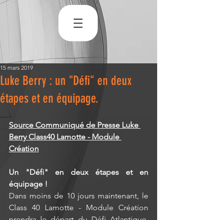
15 mars 2019
Luke Berry : un "Défi" en deux
étapes et en équipage.
Source Communiqué de Presse Luke 
Berry Class40 Lamotte - Module 
Création
Un "Défi" en deux étapes et en 
équipage ! 
Dans moins de 10 jours maintenant, le 
Class 40 Lamotte - Module Création 
prendra le départ du Défi Atlantique, 